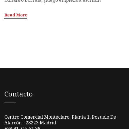
Edítala o bórrala, ¡luego empieza a escribir!
Read More
Contacto
Centro Comercial Monteclaro. Planta 1, Pozuelo De
Alarcón - 28223 Madrid
+34 91 715 51 96